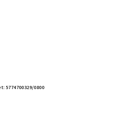
et: 5774700329/0800