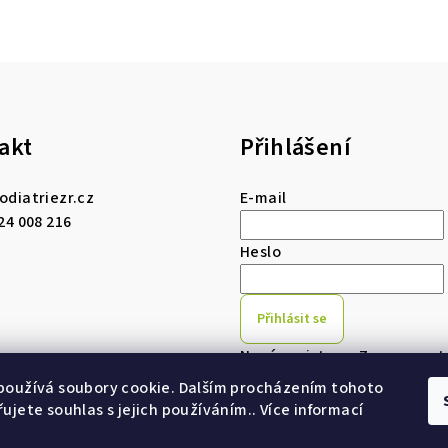
akt
Přihlášení
odiatriezr.cz
E-mail
24 008 216
Heslo
Přihlásit se
Nová registrace
Zapomenuté
používá soubory cookie. Dalším procházením tohoto
ujete souhlas s jejich používáním.. Více informací