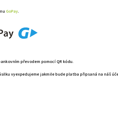
ánu
GoPay
.
 bankovním převodem pomocí QR kódu.
silku vyexpedujeme jakmile bude platba připsaná na náš úč