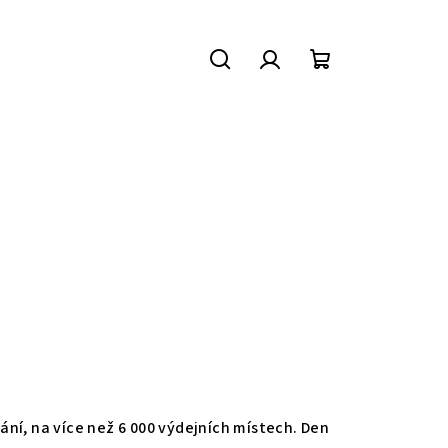
Hledat
Přihlášení
Nákupní
košík
ání, na více než 6 000 výdejních místech. Den