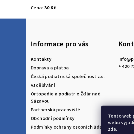
Cena:
30 Kč
Z
á
Informace pro vás
Kont
p
a
Kontakty
info
@
p
t
+ 420 7
Doprava a platba
Česká podiatrická společnost z.s.
í
Vzdělávání
Ortopedie a podiatrie Žďár nad
Sázavou
Partnerská pracoviště
Tento web 
Obchodní podmínky
webu vyjadř
Podmínky ochrany osobních údajů
zde
.