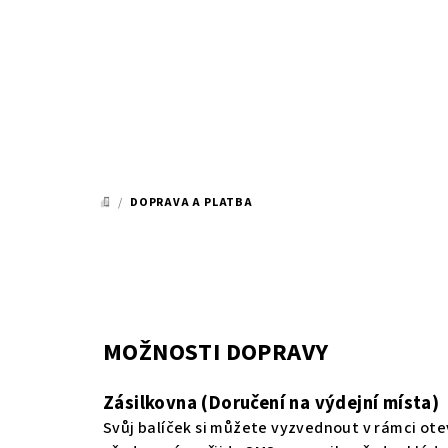
Přejít
na
obsah
/
DOPRAVA A PLATBA
DOMŮ
MOŽNOSTI DOPRAVY
Zásilkovna
(Doručení na výdejní místa)
Svůj balíček si můžete vyzvednout v rámci oteví