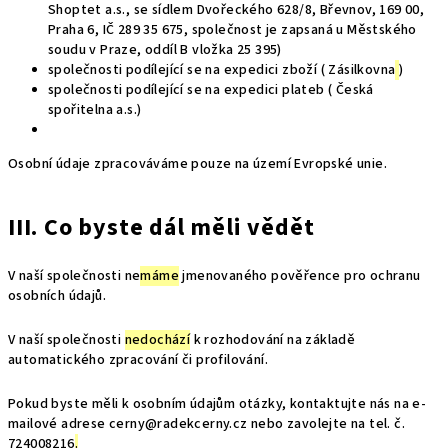
Shoptet a.s., se sídlem Dvořeckého 628/8, Břevnov, 169 00,
Praha 6, IČ 289 35 675, společnost je zapsaná u Městského
soudu v Praze, oddíl B vložka 25 395)
společnosti podílející se na expedici zboží ( Zásilkovna
)
společnosti podílející se na expedici plateb ( Česká
spořitelna a.s.)
Osobní údaje zpracováváme pouze na území Evropské unie.
III. Co byste dál měli vědět
V naší společnosti ne
máme
jmenovaného pověřence pro ochranu
osobních údajů.
V naší společnosti
nedochází
k rozhodování na základě
automatického zpracování či profilování.
Pokud byste měli k osobním údajům otázky, kontaktujte nás na e-
mailové adrese cerny@radekcerny.cz
nebo zavolejte na tel. č.
724008216
.