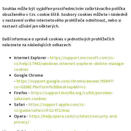
Souhlas může být vyjádřen prostřednictvím zaškrtávacího políčka
obsaženého v tzv. cookie liště. Soubory cookies můžete i následně
v nastavení svého internetového prohlížeče odmítnout, nebo si
nastavit užívání jen některých.
Další informace o správě cookies v jednotlivých prohlížečích
naleznete na následujících odkazech:
Internet Explorer -
https://support.microsoft.com/cs-
cz/help/17442/windows-internet-explorer-delete-manage-
cookies
Google Chrome
-
https://support.google.com/chrome/answer/95647?
co=GENIE.Platform%3DDesktop&hl=cs
Firefox -
https://support.mozilla.org/cs/kb/povoleni-
zakazani-cookies
Safari -
https://support.apple.com/cs-
cz/guide/safari/sfri11471/mac
Opera -
https://help.opera.com/cs/latest/security-and-
privacy/