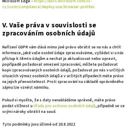
Microsoft Edge -
https://docs.microsoft.com/cs-
cz/sccm/compliance/deploy-use/browser-profiles
V. Vaše práva v souvislosti se
zpracováním osobních údajů
Nařízení GDPR vám dává mimo jiné právo obrátit se na nás a chtít
informace, jaké vaše osobní údaje zpracováváme, vyžádat si u nás
přístup k těmto údajům a nechat je aktualizovat nebo opravit,
popřípadě požadovat omezení zpracování, můžete požadovat
kopii zpracovávaných osobních údajů, požadovat po nás v určitých
situacích výmaz osobních údajů a v určitých případech máte právo
na jejich přenositelnost. Proti zpracování na základě oprávněného
zájmu lze vznést námitku.
Pokud si myslíte, že s daty nenakládáme správně, máte právo
podat stížnost u
Úřadu pro ochranu osobních údajů
, případně se se
svými nároky obrátit na soud.
Tyto podmínky jsou účinné od
20.8.2022