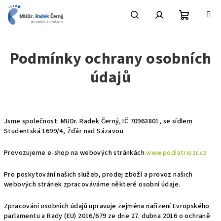
Přejít
na
obsah
Nákupní
Hledat
Přihlášení
Podmínky ochrany osobních
košík
údajů
Jsme společnost: MUDr. Radek Černý, IČ 70963801, se sídlem
Studentská 1699/4, Žďár nad Sázavou
Provozujeme e-shop na webových stránkách
www.podiatriezr.cz
Pro poskytování našich
služeb, prodej zboží
a provoz našich
webových stránek zpracováváme některé osobní údaje.
Zpracování osobních údajů upravuje zejména nařízení Evropského
parlamentu a Rady (EU) 2016/679 ze dne 27. dubna 2016 o ochraně