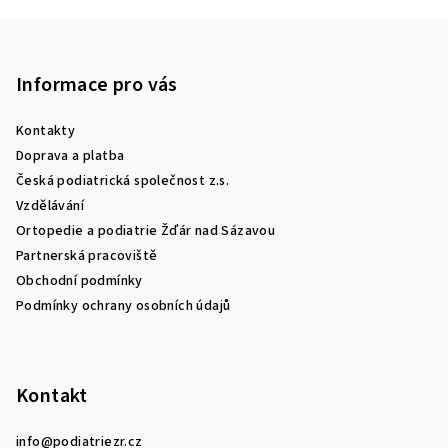
Z
á
p
Informace pro vás
a
Kontakty
t
Doprava a platba
í
Česká podiatrická společnost z.s.
Vzdělávání
Ortopedie a podiatrie Žďár nad Sázavou
Partnerská pracoviště
Obchodní podmínky
Podmínky ochrany osobních údajů
Kontakt
info
@
podiatriezr.cz