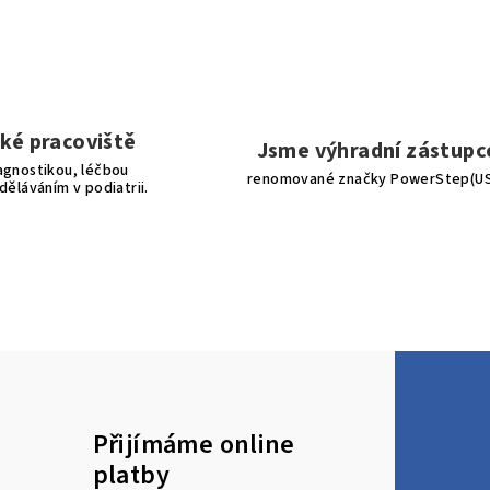
ké pracoviště
Jsme výhradní zástupc
agnostikou, léčbou
renomované značky PowerStep(U
děláváním v podiatrii.
Přijímáme online
platby