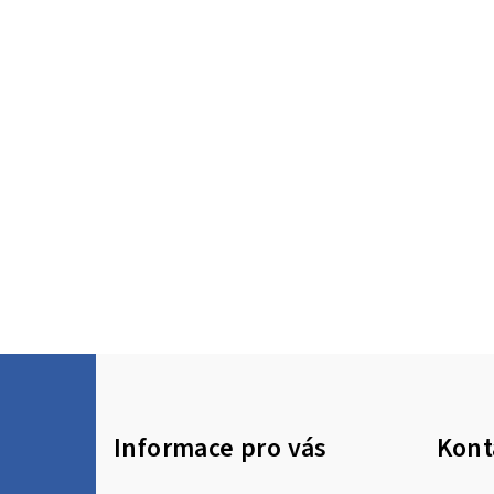
Z
á
Informace pro vás
Kont
p