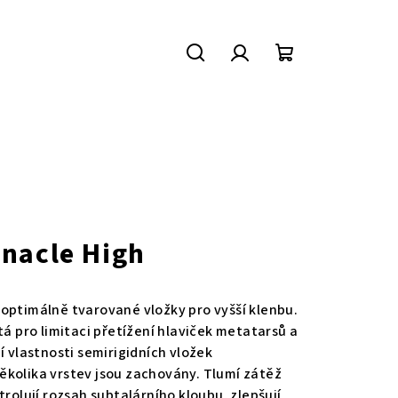
Hledat
Přihlášení
Nákupní
košík
nacle High
optimálně tvarované vložky pro vyšší klenbu.
tá pro limitaci přetížení hlaviček metatarsů a
í vlastnosti semirigidních vložek
ěkolika vrstev jsou zachovány. Tlumí zátěž
trolují rozsah subtalárního kloubu, zlepšují