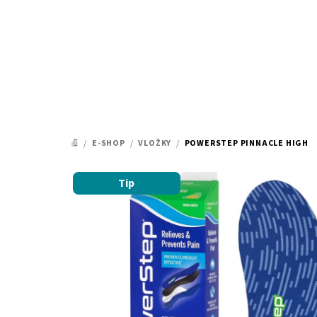
Přejít
na
obsah
/
E-SHOP
/
VLOŽKY
/
POWERSTEP PINNACLE HIGH
DOMŮ
Tip