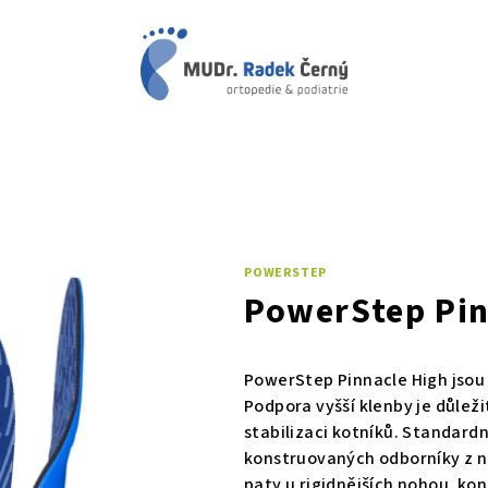
POWERSTEP
PowerStep Pin
PowerStep Pinnacle High jsou 
Podpora vyšší klenby je důleži
stabilizaci kotníků. Standardn
konstruovaných odborníky z n
paty u rigidnějších nohou, kon