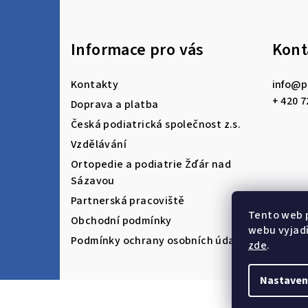
Z
á
Informace pro vás
Kont
p
a
Kontakty
info
@
p
t
+ 420 7
Doprava a platba
Česká podiatrická společnost z.s.
í
Vzdělávání
Ortopedie a podiatrie Žďár nad
Sázavou
Partnerská pracoviště
Tento web 
Obchodní podmínky
webu vyjadř
Podmínky ochrany osobních údajů
zde
.
Nastaven