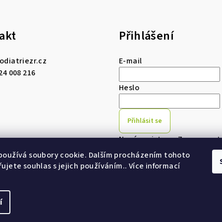
akt
Přihlášení
odiatriezr.cz
E-mail
24 008 216
Heslo
Přihlásit se
Nová registrace
Zapomenuté
používá soubory cookie. Dalším procházením tohoto
ujete souhlas s jejich používáním.. Více informací
í
Copyright 2026
Po