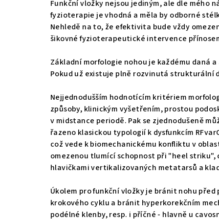
Funkční vložky nejsou jediným, ale dle mého ná
fyzioterapie je vhodná a měla by odborné stélk
Nehledě na to, že efektivita bude vždy omezená
šikovné fyzioterapeutické intervence přínosem
Základní morfologie nohou je každému daná a 
Pokud už existuje plně rozvinutá strukturální 
Nejjednodušším hodnotícím kritériem morfologi
způsoby, klinickým vyšetřením, prostou podosko
v midstance periodě. Pak se zjednodušeně můž
řazeno klasickou typologií k dysfunkcím RFvarC
což vede k biomechanickému konfliktu v oblast
omezenou tlumící schopnost při "heel striku", c
hlavičkami vertikalizovaných metatarsů a kla
Úkolem pro funkční vložky je bránit nohu před 
krokového cyklu a bránit hyperkorekčním mech
podélné klenby, resp. i příčné - hlavně u cavo