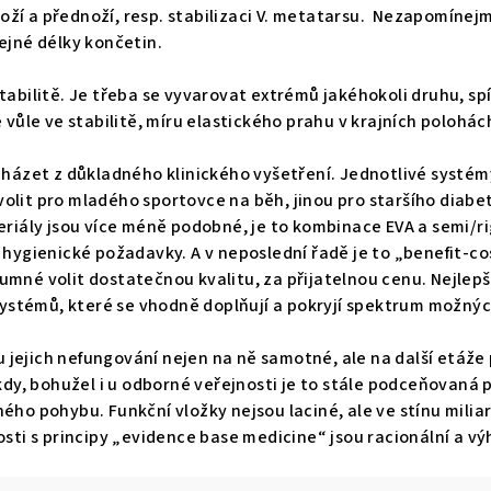
í a přednoží, resp. stabilizaci V. metatarsu. Nezapomínejm
tejné délky končetin.
abilitě. Je třeba se vyvarovat extrémů jakéhokoli druhu, spí
 vůle ve stabilitě, míru elastického prahu v krajních polohác
cházet z důkladného klinického vyšetření. Jednotlivé systém
lit pro mladého sportovce na běh, jinou pro staršího diabeti
riály jsou více méně podobné, je to kombinace EVA a semi/rig
hygienické požadavky. A v neposlední řadě je to „benefit-cost
mné volit dostatečnou kvalitu, za přijatelnou cenu. Nejlepší
 systémů, které se vhodně doplňují a pokryjí spektrum možnýc
ivu jejich nefungování nejen na ně samotné, ale na další etá
kdy, bohužel i u odborné veřejnosti je to stále podceňovaná 
ého pohybu. Funkční vložky nejsou laciné, ale ve stínu mil
sti s principy „evidence base medicine“ jsou racionální a vý