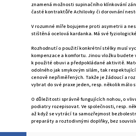
znamená možnosti supinačního klínkování zánož
časté kontraktůře Achilovky či dorovnání nes
V rozumné míře bojujeme proti asymetrii a nest
stištěná ocelová kardanka. Má své fyziologické
Rozhodnutí o použití konkrétní stélky musí vy
kompenzace a komfortu. Jinou vložku budete vo
k použité obuvi a předpokládané aktivitě. Mate
odolného jak smykovým silám, tak respektující 
cenově nepřiměřených. Takže je žádoucí a rozu
vybrat do své praxe jeden, resp. několik málo
O důležitosti správně fungujících nohou, o vl
podiatry rozepisovat. Ve společnosti, resp. ně
až když se vytrácí ta samozřejmost bezbolestn
preparáty a roztodivnými doplňky, bez souvislo