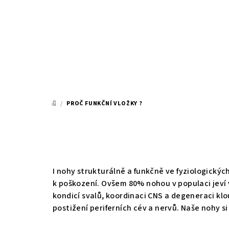
Přejít
na
obsah
/
PROČ FUNKČNÍ VLOŽKY ?
DOMŮ
I nohy strukturálně a funkčně ve fyziologických
k poškození. Ovšem 80% nohou v populaci jeví v
kondicí svalů, koordinaci CNS a degeneraci kl
postižení periferních cév a nervů. Naše nohy s