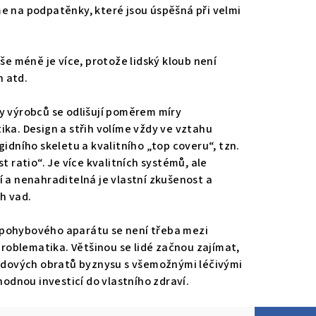
e na podpatěnky, které jsou úspěšná při velmi
še méně je více, protože lidský kloub není
h atd.
y výrobců se odlišují poměrem míry
ka. Design a střih volíme vždy ve vztahu
idního skeletu a kvalitního „top coveru“, tzn.
 ratio“. Je více kvalitních systémů, ale
 a nenahraditelná je vlastní zkušenost a
h vad.
že pohybového aparátu se není třeba mezi
problematika. Většinou se lidé začnou zajímat,
iardových obratů byznysu s všemožnými léčivými
hodnou investicí do vlastního zdraví.