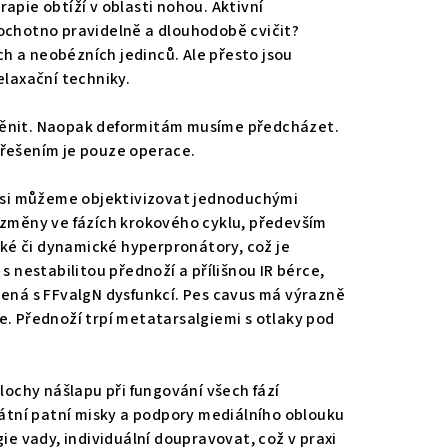
apie obtíží v oblasti nohou. Aktivní
a ochotno pravidelně a dlouhodobě cvičit?
ch a neobézních jedinců. Ale přesto jsou
relaxační techniky.
 měnit. Naopak deformitám musíme předcházet.
m řešením je pouze operace.
bu si můžeme objektivizovat jednoduchými
jí změny ve fázích krokového cyklu, především
ké či dynamické hyperpronátory, což je
 nestabilitou přednoží a přílišnou IR bérce,
jená s FFvalgN dysfunkcí. Pes cavus má výrazně
ře. Přednoží trpí metatarsalgiemi s otlaky pod
lochy nášlapu při fungování všech fází
átní patní misky a podpory mediálního oblouku
ie vady, individuální doupravovat, což v praxi