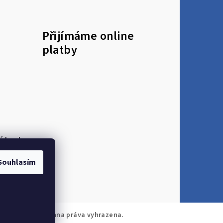
Přijímáme online
platby
 heslo
Souhlasím
diatrieZR
. Všechna práva vyhrazena.