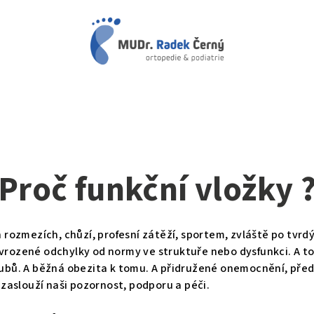
Proč funkční vložky 
 rozmezích, chůzí, profesní zátěží, sportem, zvláště po tvrdý
rozené odchylky od normy ve struktuře nebo dysfunkci. A to p
oubů. A běžná obezita k tomu. A přidružené onemocnění, přede
i zaslouží naši pozornost, podporu a péči.