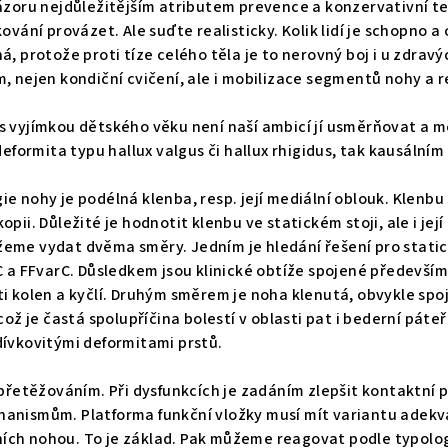
zoru nejdůležitějším atributem prevence a konzervativní ter
ování provázet. Ale suďte realisticky. Kolik lidí je schopno 
, protože proti tíze celého těla je to nerovný boj i u zdravý
, nejen kondiční cvičení, ale i mobilizace segmentů nohy a 
s vyjímkou dětského věku není naší ambicí jí usměrňovat a
deformita typu hallux valgus či hallux rhigidus, tak kausální
e nohy je podélná klenba, resp. její mediální oblouk. Klen
pii. Důležité je hodnotit klenbu ve statickém stoji, ale i je
eme vydat dvěma směry. Jedním je hledání řešení pro static
 a FFvarC. Důsledkem jsou klinické obtíže spojené především s
i kolen a kyčlí. Druhým směrem je noha klenutá, obvykle spo
ož je častá spolupříčina bolestí v oblasti pat i bederní páte
dívkovitými deformitami prstů.
přetěžováním. Při dysfunkcích je zadáním zlepšit kontaktní p
anismům. Platforma funkční vložky musí mít variantu adekv
sních nohou. To je základ. Pak můžeme reagovat podle typolog