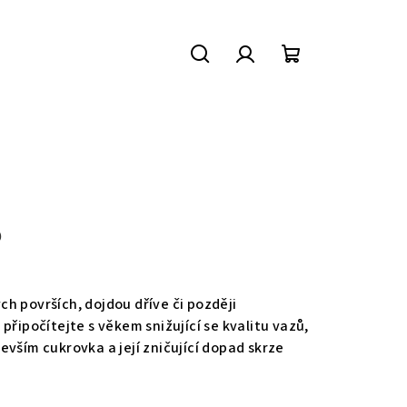
Hledat
Přihlášení
Nákupní
košík
?
ch površích, dojdou dříve či později
řipočítejte s věkem snižující se kvalitu vazů,
vším cukrovka a její zničující dopad skrze